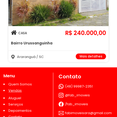
R$ 240.000,00
CASA
Bairro Urussanguinha
Mais detalhes
Araranguá / SC
Menu
Contato
Quem Somos
(48) 99987-2351
Vendas
@fab_imoveis
Aluguel
/fab_imoveis
Serviços
Depoimentos
fabimoveisara@gmail.com
Contato