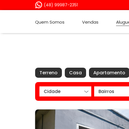
(48) 99987-2351
Quem Somos
Vendas
Alugu
Terreno
Casa
Apartamento