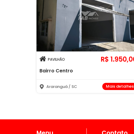
R$ 1.950,0
PAVILHÃO
Bairro Centro
Mais detalhes
Araranguá / SC
Menu
Contato