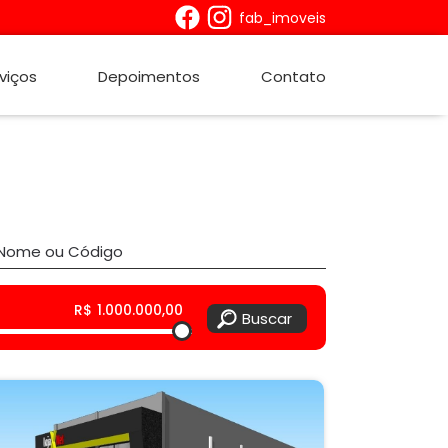
fab_imoveis
viços
Depoimentos
Contato
R$