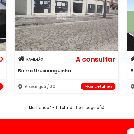
0
A consultar
PAVILHÃO
Bairro Urussanguinha
B
Mais detalhes
Araranguá / SC
Mostrando
1
-
3
. Total de
3
em
página(s).